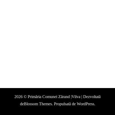
2026 © Primăria Comunei Zărand |Vilva | Dezvoltată
de
Blossom Themes
. Propulsată de
WordPress
.