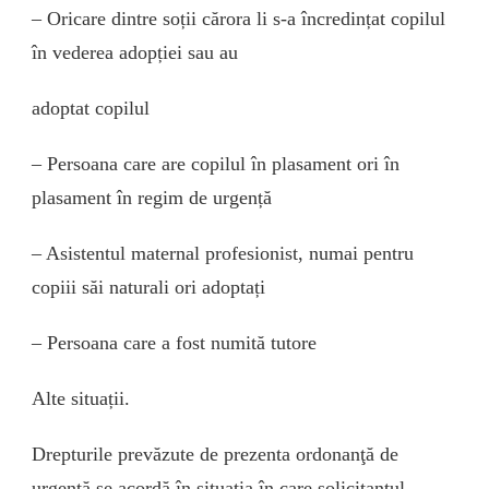
– Oricare dintre soții cărora li s-a încredințat copilul
în vederea adopției sau au
adoptat copilul
– Persoana care are copilul în plasament ori în
plasament în regim de urgență
– Asistentul maternal profesionist, numai pentru
copiii săi naturali ori adoptați
– Persoana care a fost numită tutore
Alte situații.
Drepturile prevăzute de prezenta ordonanţă de
urgenţă se acordă în situaţia în care solicitantul