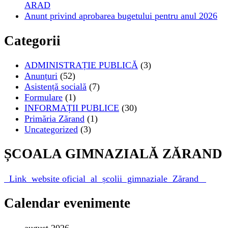
ARAD
Anunt privind aprobarea bugetului pentru anul 2026
Categorii
ADMINISTRAȚIE PUBLICĂ
(3)
Anunțuri
(52)
Asistență socială
(7)
Formulare
(1)
INFORMAȚII PUBLICE
(30)
Primăria Zărand
(1)
Uncategorized
(3)
ȘCOALA GIMNAZIALĂ ZĂRAND
Link website oficial al școlii gimnaziale Zărand
Calendar evenimente
august 2026