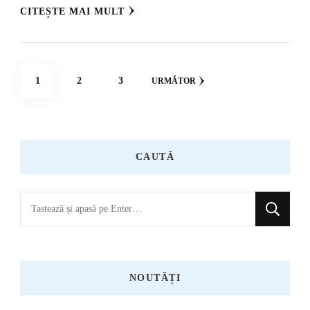
CITEȘTE MAI MULT
Navigare
PAGINĂ
PAGINĂ
PAGINĂ
1
2
3
URMĂTOR
în
articole
CAUTĂ
Cauți
ceva?
NOUTĂȚI