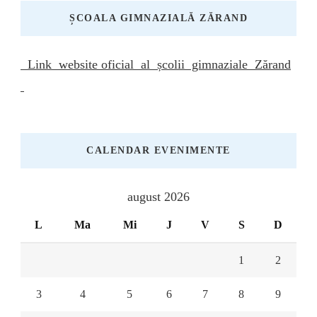
ȘCOALA GIMNAZIALĂ ZĂRAND
Link website oficial al școlii gimnaziale Zărand
CALENDAR EVENIMENTE
august 2026
L
Ma
Mi
J
V
S
D
1
2
3
4
5
6
7
8
9