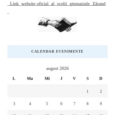
Link website oficial al școlii gimnaziale Zărand
CALENDAR EVENIMENTE
august 2026
L
Ma
Mi
J
V
S
D
1
2
3
4
5
6
7
8
9