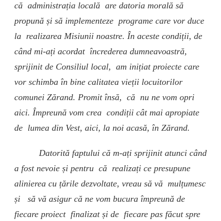
că administrația locală are datoria morală să
propună și să implementeze programe care vor duce
la realizarea Misiunii noastre. În aceste condiții, de
când mi-ați acordat încrederea dumneavoastră,
sprijinit de Consiliul local, am inițiat proiecte care
vor schimba în bine calitatea vieții locuitorilor
comunei Zărand. Promit însă, că nu ne vom opri
aici. Împreună vom crea condiții cât mai apropiate
de lumea din Vest, aici, la noi acasă, în Zărand.
Datorită faptului că m-ați sprijinit atunci când
a fost nevoie și pentru că realizați ce presupune
alinierea cu țările dezvoltate, vreau să vă mulțumesc
și să vă asigur că ne vom bucura împreună de
fiecare proiect finalizat și de fiecare pas făcut spre