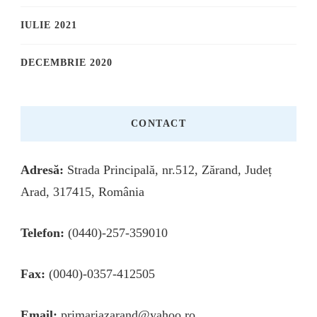
IULIE 2021
DECEMBRIE 2020
CONTACT
Adresă:
Strada Principală, nr.512, Zărand, Județ
Arad, 317415, România
Telefon:
(0440)-257-359010
Fax:
(0040)-0357-412505
Email:
primariazarand@yahoo.ro