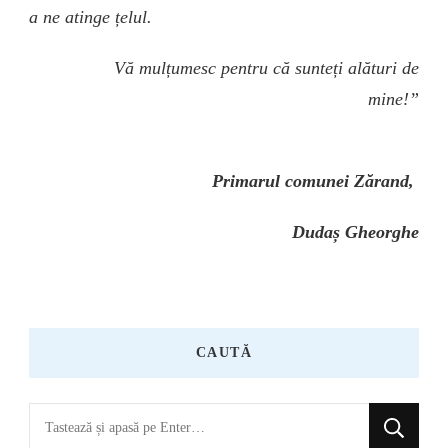
a ne atinge țelul.
Vă mulțumesc pentru că sunteți alături de
mine!”
Primarul comunei Zărand,
Dudaș Gheorghe
CAUTĂ
Cauți
ceva?