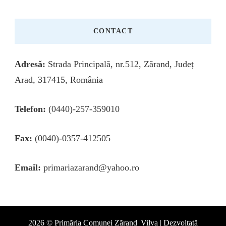
CONTACT
Adresă:
Strada Principală, nr.512, Zărand, Județ
Arad, 317415, România
Telefon:
(0440)-257-359010
Fax:
(0040)-0357-412505
Email:
primariazarand@yahoo.ro
2026 © Primăria Comunei Zărand |Vilva | Dezvoltată