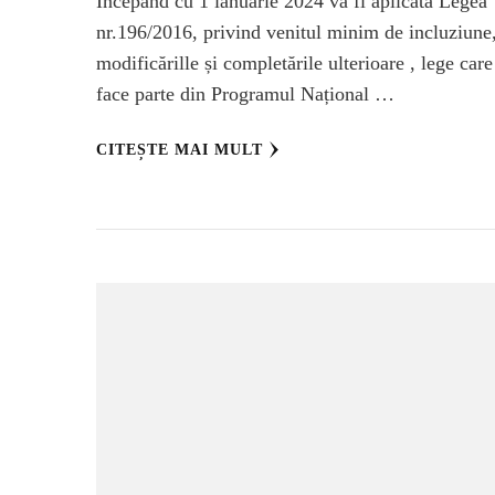
Începând cu 1 ianuarie 2024 va fi aplicată Legea
nr.196/2016, privind venitul minim de incluziune
modificărille și completările ulterioare , lege care
face parte din Programul Național …
CITEȘTE MAI MULT