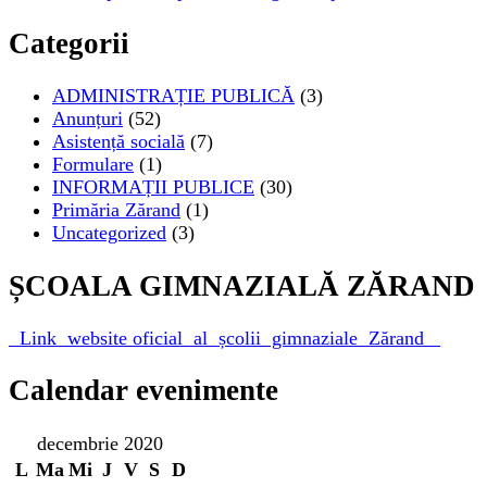
Categorii
ADMINISTRAȚIE PUBLICĂ
(3)
Anunțuri
(52)
Asistență socială
(7)
Formulare
(1)
INFORMAȚII PUBLICE
(30)
Primăria Zărand
(1)
Uncategorized
(3)
ȘCOALA GIMNAZIALĂ ZĂRAND
Link website oficial al școlii gimnaziale Zărand
Calendar evenimente
decembrie 2020
L
Ma
Mi
J
V
S
D