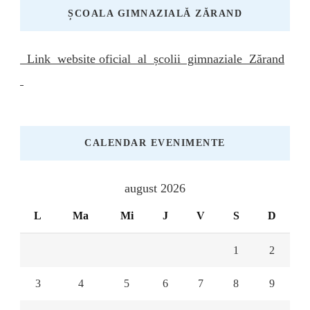
ȘCOALA GIMNAZIALĂ ZĂRAND
Link website oficial al școlii gimnaziale Zărand
CALENDAR EVENIMENTE
august 2026
L
Ma
Mi
J
V
S
D
1
2
3
4
5
6
7
8
9