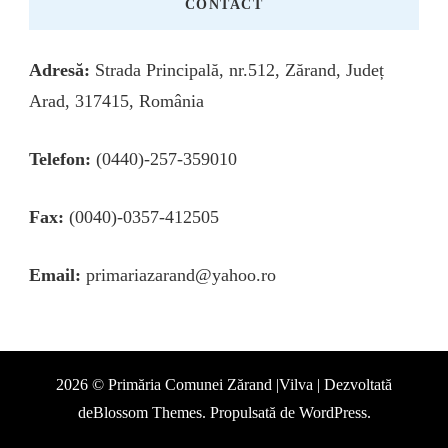
CONTACT
Adresă:
Strada Principală, nr.512, Zărand, Județ
Arad, 317415, România
Telefon:
(0440)-257-359010
Fax:
(0040)-0357-412505
Email:
primariazarand@yahoo.ro
2026 © Primăria Comunei Zărand |Vilva | Dezvoltată
de
Blossom Themes
. Propulsată de
WordPress
.